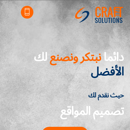
Ski
Menu
t
conten
دائما
نبتكر ونصنع
لك
الأفضل
حيث نقدم لك
تصميم المواقع