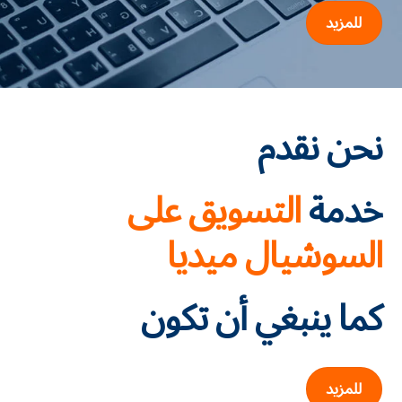
للمزيد
نحن نقدم
خدمة
التسويق على
السوشيال ميديا
كما ينبغي أن تكون
للمزيد