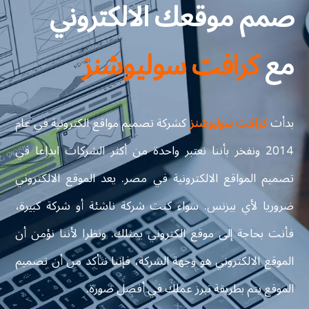
صمم موقعك الالكتروني
مع
كرافت سوليوشنز
بدأت
كرافت سوليوشنز
كشركة تصميم مواقع الكترونية في عام
2014 ونفخر بأننا نعتبر واحدة من أكثر الشركات ابداعا في
تصميم المواقع الالكترونية في مصر. يعد الموقع الالكتروني
ضروريا لأي بيزنس. سواء كنت شركة ناشئة أو شركة كبيرة،
فأنت بحاجة إلى موقع الكتروني يمثلك. ونظرا لأننا نؤمن أن
الموقع الالكتروني هو وجهة الشركة، فإننا نتأكد من أن تصميم
الموقع يتم بطريقة تبرز عملك في أفضل صورة.