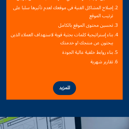
إصلاح المشاكل الفنية في موقعك لعدم تأثيرها سلبا على
ترتيب الموقع
تحسين محتوى الموقع بالكامل
بناء إستراتيجية كلمات بحثية قوية لاستهداف العملاء الذين
يبحثون عن منتجك او خدمتك
بناء روابط خلفية عالية الجودة
تقارير شهرية
للمزيد